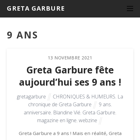
GRETA GARBURE
9 ANS
13
NOVEMBRE
2021
Greta Garbure fête
aujourd’hui ses 9 ans !
gretagarbure
CHRONIQUES & HUMEURS
,
La
chronique de Greta Garbure
9 ans
,
anniversaire
,
Blandine Vié
,
Greta Garbure
,
magazine en ligne
,
webzine
Greta Garbure a 9 ans ! Mais en réalité, Greta