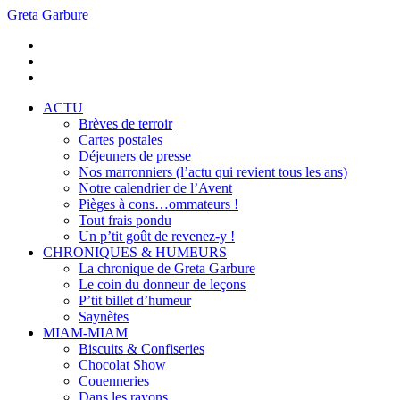
Greta Garbure
ACTU
Brèves de terroir
Cartes postales
Déjeuners de presse
Nos marronniers (l’actu qui revient tous les ans)
Notre calendrier de l’Avent
Pièges à cons…ommateurs !
Tout frais pondu
Un p’tit goût de revenez-y !
CHRONIQUES & HUMEURS
La chronique de Greta Garbure
Le coin du donneur de leçons
P’tit billet d’humeur
Saynètes
MIAM-MIAM
Biscuits & Confiseries
Chocolat Show
Couenneries
Dans les rayons