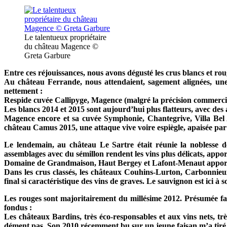
Le talentueux propriétaire
du château Magence ©
Greta Garbure
Entre ces réjouissances, nous avons dégusté les crus blancs et ro
Au château Ferrande, nous attendaient, sagement alignées, une s
nettement :
Respide cuvée Callipyge, Magence (malgré la précision commerciale
Les blancs 2014 et 2015 sont aujourd’hui plus flatteurs, avec des 
Magence encore et sa cuvée Symphonie, Chantegrive, Villa Bel 
château Camus 2015, une attaque vive voire espiègle, apaisée par 
Le lendemain, au château Le Sartre était réunie la noblesse d
assemblages avec du sémillon rendent les vins plus délicats, appo
Domaine de Grandmaison, Haut Bergey et Lafont-Menaut apportent
Dans les crus classés, les châteaux Couhins-Lurton, Carbonnieux
final si caractéristique des vins de graves. Le sauvignon est ici à 
Les rouges sont majoritairement du millésime 2012. Présumée faib
fondus :
Les châteaux Bardins, très éco-responsables et aux vins nets, tr
dément pas. Son 2010 récemment bu sur un jeune faisan m’a tiré de