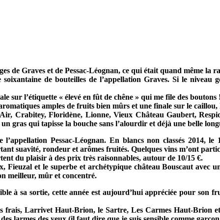
uges de Graves et de Pessac-Léognan, ce qui était quand même la rai
oixantaine de bouteilles de l’appellation Graves. Si le niveau g
 sur l’étiquette « élevé en fût de chêne » qui me file des boutons
aromatiques amples de fruits bien mûrs et une finale sur le caillou
Air, Crabitey, Floridène, Lionne, Vieux Château Gaubert, Respid
un gras qui tapisse la bouche sans l’alourdir et déjà une belle lon
e l’appellation Pessac-Léognan. En blancs non classés 2014, le
rtant suavité, rondeur et arômes fruités. Quelques vins m’ont partic
 du plaisir à des prix très raisonnables, autour de 10/15 €.
, Fieuzal et le superbe et archétypique château Bouscaut avec une
son meilleur, mûr et concentré.
le à sa sortie, cette année est aujourd’hui appréciée pour son frui
ès frais, Larrivet Haut-Brion, le Sartre, Les Carmes Haut-Brion et
s larmes des yeux (il faut dire que je suis sensible comme garçon 