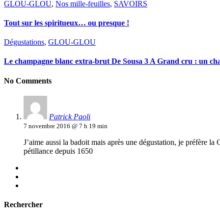
GLOU-GLOU
,
Nos mille-feuilles
,
SAVOIRS
Tout sur les spiritueux… ou presque !
Dégustations
,
GLOU-GLOU
Le champagne blanc extra-brut De Sousa 3 A Grand cru : un ch
No Comments
Patrick Paoli
7 novembre 2016 @ 7 h 19 min
J’aime aussi la badoit mais après une dégustation, je préfère l
pétillance depuis 1650
Rechercher