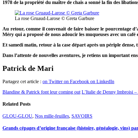
1978 de la propriété du maître de chais a sonné la fin des libatio
La rose Gruaud-Larose © Greta Garbure
Au retour, comme il convenait de faire baisser le pourcentag
Méry qui a proposé de nous adoucir les muqueuses avec un café 
Et samedi matin, retour à la case départ après un périple dense, t
Dans l’attente de nouvelles aventures, je retiens un important en
Patrick de Mari
Partagez cet article :
on Twitter
on Facebook
on LinkedIn
Blandine & Patrick font leur coming out
L’Italie de Denny Imbroisi – 4
Related Posts
GLOU-GLOU
,
Nos mille-feuilles
,
SAVOIRS
Grands cépages d’origine française (histoire, généalogie, vins) p