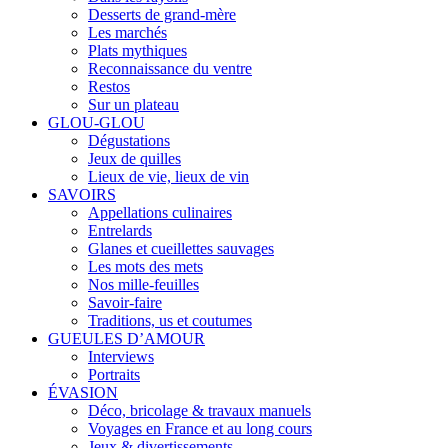
Desserts de grand-mère
Les marchés
Plats mythiques
Reconnaissance du ventre
Restos
Sur un plateau
GLOU-GLOU
Dégustations
Jeux de quilles
Lieux de vie, lieux de vin
SAVOIRS
Appellations culinaires
Entrelards
Glanes et cueillettes sauvages
Les mots des mets
Nos mille-feuilles
Savoir-faire
Traditions, us et coutumes
GUEULES D’AMOUR
Interviews
Portraits
ÉVASION
Déco, bricolage & travaux manuels
Voyages en France et au long cours
Jeux & divertissements