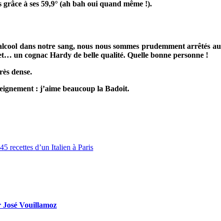
ns grâce à ses 59,9° (ah bah oui quand même !).
e d’alcool dans notre sang, nous nous sommes prudemment arrêtés
et… un cognac Hardy de belle qualité. Quelle bonne personne !
rès dense.
seignement : j’aime beaucoup la Badoit.
5 recettes d’un Italien à Paris
ar José Vouillamoz