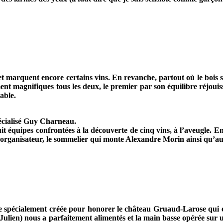
 et marquent encore certains vins. En revanche, partout où le bois se
ment magnifiques tous les deux, le premier par son équilibre réjouis
able.
pécialisé Guy Charneau.
 équipes confrontées à la découverte de cinq vins, à l’aveugle. En
s à l’organisateur, le sommelier qui monte Alexandre Morin ainsi qu’a
se spécialement créée pour honorer le château Gruaud-Larose qui em
nt-Julien) nous a parfaitement alimentés et la main basse opérée su