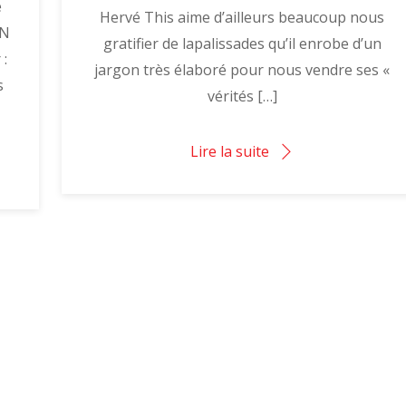
e
Hervé This aime d’ailleurs beaucoup nous
ON
gratifier de lapalissades qu’il enrobe d’un
 :
jargon très élaboré pour nous vendre ses «
s
vérités […]
Lire la suite