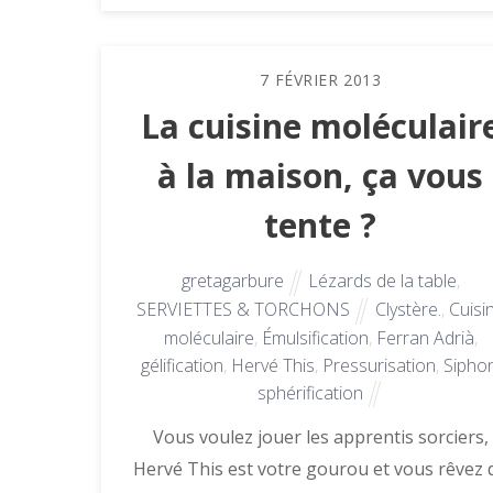
7
FÉVRIER
2013
La cuisine moléculair
à la maison, ça vous
tente ?
gretagarbure
Lézards de la table
,
SERVIETTES & TORCHONS
Clystère.
,
Cuisi
moléculaire
,
Émulsification
,
Ferran Adrià
,
gélification
,
Hervé This
,
Pressurisation
,
Sipho
sphérification
Vous voulez jouer les apprentis sorciers,
Hervé This est votre gourou et vous rêvez 