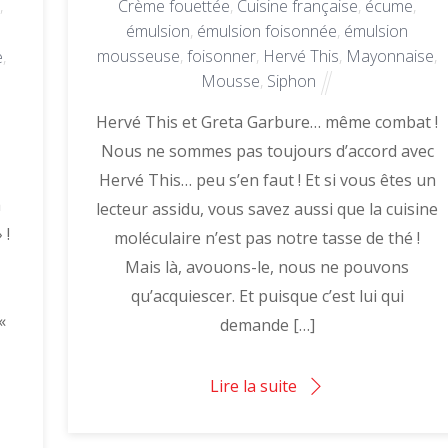
,
Crème fouettée
,
Cuisine française
,
écume
,
émulsion
,
émulsion foisonnée
,
émulsion
mousseuse
,
foisonner
,
Hervé This
,
Mayonnaise
,
e
,
Mousse
,
Siphon
Hervé This et Greta Garbure… même combat !
Nous ne sommes pas toujours d’accord avec
Hervé This… peu s’en faut ! Et si vous êtes un
a
lecteur assidu, vous savez aussi que la cuisine
 !
moléculaire n’est pas notre tasse de thé !
s
Mais là, avouons-le, nous ne pouvons
qu’acquiescer. Et puisque c’est lui qui
«
demande […]
Lire la suite