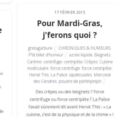
17
FÉVRIER
2015
Pour Mardi-Gras,
e
j’ferons quoi ?
gretagarbure
CHRONIQUES & HUMEURS
,
P'tit billet d'humeur
azote liquide
,
Beignets
,
Carême
,
centrifuge
,
centripète
,
Crêpes
,
Cuisine
moléculaire
,
force centrifuge
,
force centripète
,
ne
Hervé This
,
La Palice
,
lapalissades
,
Mercredi
des Cendres
,
poudre de perlimpinpin
n
,
Des crêpes ou des beignets ? Force
centrifuge ou force centripète ? La Palice
l’avait sûrement dit avant Hervé This : « La
de
cuisine, c’est de la physique et de la chimie » !