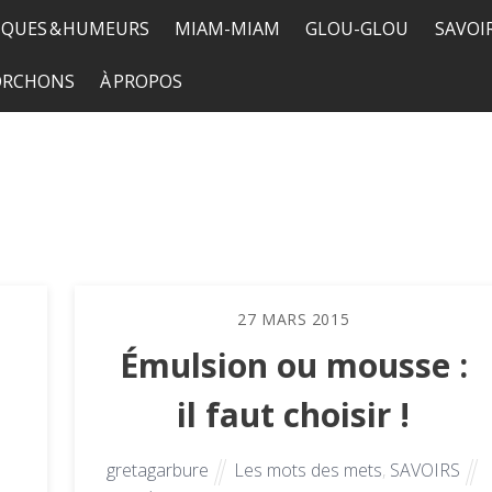
QUES & HUMEURS
MIAM-MIAM
GLOU-GLOU
SAVOI
TORCHONS
À PROPOS
27
MARS
2015
Émulsion ou mousse :
il faut choisir !
gretagarbure
Les mots des mets
,
SAVOIRS