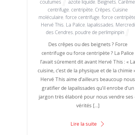
coutumes
azote liquide
,
Beignets
,
Carême
centrifuge
,
centripète
,
Crêpes
,
Cuisine
moléculaire
,
force centrifuge
,
force centripèt
Hervé This
,
La Palice
,
lapalissades
,
Mercredi
des Cendres
,
poudre de perlimpinpin
Des crêpes ou des beignets ? Force
centrifuge ou force centripète ? La Palice
l’avait sûrement dit avant Hervé This : « L
cuisine, c’est de la physique et de la chimie »
Hervé This aime d’ailleurs beaucoup nou
gratifier de lapalissades qu’il enrobe d’un
jargon très élaboré pour nous vendre ses 
vérités […]
Lire la suite