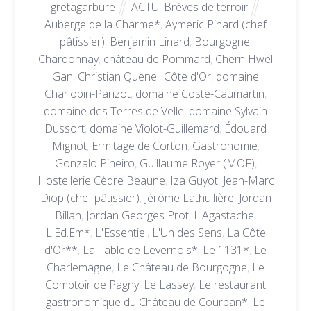
gretagarbure
ACTU
,
Brèves de terroir
Auberge de la Charme*
,
Aymeric Pinard (chef
pâtissier)
,
Benjamin Linard
,
Bourgogne
,
Chardonnay
,
château de Pommard
,
Chern Hwel
Gan
,
Christian Quenel
,
Côte d'Or
,
domaine
Charlopin-Parizot
,
domaine Coste-Caumartin
,
domaine des Terres de Velle
,
domaine Sylvain
Dussort
,
domaine Violot-Guillemard
,
Édouard
Mignot
,
Ermitage de Corton
,
Gastronomie
,
Gonzalo Pineiro
,
Guillaume Royer (MOF)
,
Hostellerie Cèdre Beaune
,
Iza Guyot
,
Jean-Marc
Diop (chef pâtissier)
,
Jérôme Lathuilière
,
Jordan
Billan
,
Jordan Georges Prot
,
L'Agastache
,
L'Ed.Em*
,
L'Essentiel
,
L'Un des Sens
,
La Côte
d'Or**
,
La Table de Levernois*
,
Le 1131*
,
Le
Charlemagne
,
Le Château de Bourgogne
,
Le
Comptoir de Pagny
,
Le Lassey
,
Le restaurant
gastronomique du Château de Courban*
,
Le