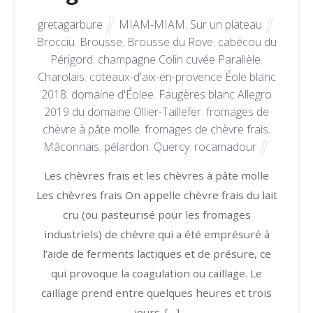
gretagarbure
MIAM-MIAM
,
Sur un plateau
Brocciu
,
Brousse
,
Brousse du Rove
,
cabécou du
Périgord
,
champagne Colin cuvée Parallèle
,
Charolais
,
coteaux-d'aix-en-provence Éole blanc
2018
,
domaine d'Éolee
,
Faugères blanc Allegro
2019 du domaine Ollier-Taillefer
,
fromages de
chèvre à pâte molle
,
fromages de chèvre frais
,
Mâconnais
,
pélardon
,
Quercy
,
rocamadour
Les chèvres frais et les chèvres à pâte molle
Les chèvres frais On appelle chèvre frais du lait
cru (ou pasteurisé pour les fromages
industriels) de chèvre qui a été emprésuré à
l’aide de ferments lactiques et de présure, ce
qui provoque la coagulation ou caillage. Le
caillage prend entre quelques heures et trois
jours. […]