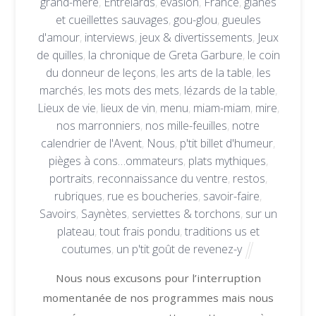
grand-mère
,
Entrelards
,
évasion
,
France
,
glanes
et cueillettes sauvages
,
gou-glou
,
gueules
d'amour
,
interviews
,
jeux & divertissements
,
Jeux
de quilles
,
la chronique de Greta Garbure
,
le coin
du donneur de leçons
,
les arts de la table
,
les
marchés
,
les mots des mets
,
lézards de la table
,
Lieux de vie
,
lieux de vin
,
menu
,
miam-miam
,
mire
,
nos marronniers
,
nos mille-feuilles
,
notre
calendrier de l'Avent
,
Nous
,
p'tit billet d'humeur
,
pièges à cons…ommateurs
,
plats mythiques
,
portraits
,
reconnaissance du ventre
,
restos
,
rubriques
,
rue es boucheries
,
savoir-faire
,
Savoirs
,
Saynètes
,
serviettes & torchons
,
sur un
plateau
,
tout frais pondu
,
traditions us et
coutumes
,
un p'tit goût de revenez-y
Nous nous excusons pour l’interruption
momentanée de nos programmes mais nous