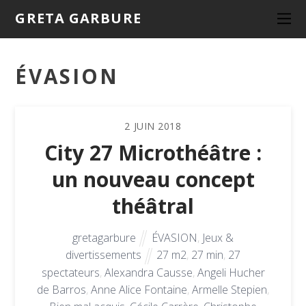
GRETA GARBURE
ÉVASION
2
JUIN
2018
City 27 Microthéâtre :
un nouveau concept
théâtral
gretagarbure
ÉVASION
,
Jeux &
divertissements
27 m2
,
27 min
,
27
spectateurs
,
Alexandra Causse
,
Angeli Hucher
de Barros
,
Anne Alice Fontaine
,
Armelle Stepien
,