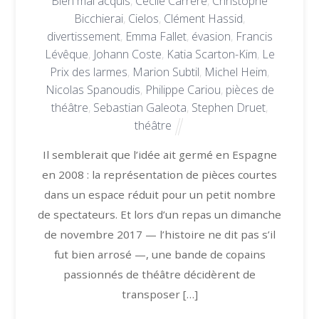
Bien mal acquis
,
Cécile Carrère
,
Christophe
Bicchierai
,
Cielos
,
Clément Hassid
,
divertissement
,
Emma Fallet
,
évasion
,
Francis
Lévêque
,
Johann Coste
,
Katia Scarton-Kim
,
Le
Prix des larmes
,
Marion Subtil
,
Michel Heim
,
Nicolas Spanoudis
,
Philippe Cariou
,
pièces de
théâtre
,
Sebastian Galeota
,
Stephen Druet
,
théâtre
Il semblerait que l’idée ait germé en Espagne
en 2008 : la représentation de pièces courtes
dans un espace réduit pour un petit nombre
de spectateurs. Et lors d’un repas un dimanche
de novembre 2017 — l’histoire ne dit pas s’il
fut bien arrosé —, une bande de copains
passionnés de théâtre décidèrent de
transposer […]