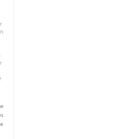
r
en
,
s
e
e
ne
es
re