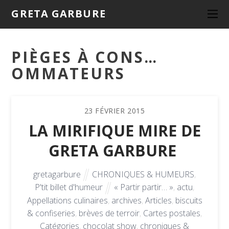
GRETA GARBURE
PIÈGES À CONS…
OMMATEURS
23
FÉVRIER
2015
LA MIRIFIQUE MIRE DE
GRETA GARBURE
gretagarbure
CHRONIQUES & HUMEURS
,
P'tit billet d'humeur
« Partir partir… »
,
actu
,
Appellations culinaires
,
archives
,
Articles
,
biscuits
& confiseries
,
brèves de terroir
,
Cartes postales
,
Catégories
,
chocolat show
,
chroniques &