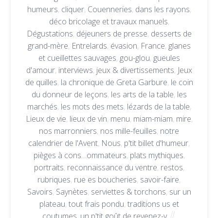
humeurs
,
cliquer
,
Couenneries
,
dans les rayons
,
déco bricolage et travaux manuels
,
Dégustations
,
déjeuners de presse
,
desserts de
grand-mère
,
Entrelards
,
évasion
,
France
,
glanes
et cueillettes sauvages
,
gou-glou
,
gueules
d'amour
,
interviews
,
jeux & divertissements
,
Jeux
de quilles
,
la chronique de Greta Garbure
,
le coin
du donneur de leçons
,
les arts de la table
,
les
marchés
,
les mots des mets
,
lézards de la table
,
Lieux de vie
,
lieux de vin
,
menu
,
miam-miam
,
mire
,
nos marronniers
,
nos mille-feuilles
,
notre
calendrier de l'Avent
,
Nous
,
p'tit billet d'humeur
,
pièges à cons…ommateurs
,
plats mythiques
,
portraits
,
reconnaissance du ventre
,
restos
,
rubriques
,
rue es boucheries
,
savoir-faire
,
Savoirs
,
Saynètes
,
serviettes & torchons
,
sur un
plateau
,
tout frais pondu
,
traditions us et
coutumes
,
un p'tit goût de revenez-y