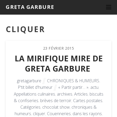
GRETA GARBURE
CLIQUER
23
FÉVRIER
2015
LA MIRIFIQUE MIRE DE
GRETA GARBURE
gretagarbure
CHRONIQUES & HUMEURS
,
P'tit billet d'humeur
« Partir partir… »
,
actu
,
Appellations culinaires
,
archives
,
Articles
,
biscuits
& confiseries
,
brèves de terroir
,
Cartes postales
,
Catégories
,
chocolat show
,
chroniques &
humeurs
,
cliquer
,
Couenneries
,
dans les rayons
,