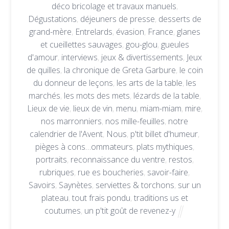
déco bricolage et travaux manuels
,
Dégustations
,
déjeuners de presse
,
desserts de
grand-mère
,
Entrelards
,
évasion
,
France
,
glanes
et cueillettes sauvages
,
gou-glou
,
gueules
d'amour
,
interviews
,
jeux & divertissements
,
Jeux
de quilles
,
la chronique de Greta Garbure
,
le coin
du donneur de leçons
,
les arts de la table
,
les
marchés
,
les mots des mets
,
lézards de la table
,
Lieux de vie
,
lieux de vin
,
menu
,
miam-miam
,
mire
,
nos marronniers
,
nos mille-feuilles
,
notre
calendrier de l'Avent
,
Nous
,
p'tit billet d'humeur
,
pièges à cons…ommateurs
,
plats mythiques
,
portraits
,
reconnaissance du ventre
,
restos
,
rubriques
,
rue es boucheries
,
savoir-faire
,
Savoirs
,
Saynètes
,
serviettes & torchons
,
sur un
plateau
,
tout frais pondu
,
traditions us et
coutumes
,
un p'tit goût de revenez-y