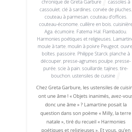
chronique de Greta Garbure
cassoles à
cassoulet
,
clé à sardines
,
corvée de pluches
couteau à parmesan
,
couteau d'offices
,
couteau-économe
,
cuillère en bois
,
cuisinièr
Aga
,
écumoire
,
Fatema Hal
,
Flambadou
,
Harmonies poétiques et religieuses
,
Lamartin
moule à tarte
,
moulin à poivre Peugeot
,
ouvre
boîtes
,
passoire
,
Philippe Starck
,
planche à
découper
,
presse-agrumes poulpe
,
presse-
purée
,
scie à pain
,
souillarde
,
tajines
,
tire-
bouchon
,
ustensiles de cuisine
Chez Greta Garbure, les ustensiles de cuisi
ont une âme ! « Objets inanimés, avez-vou
donc une âme » ? Lamartine posait la
question dans son poème « Milly, la terre
natale », tiré du recueil « Harmonies
poétiques et religieuses ». Et vous, qu’en