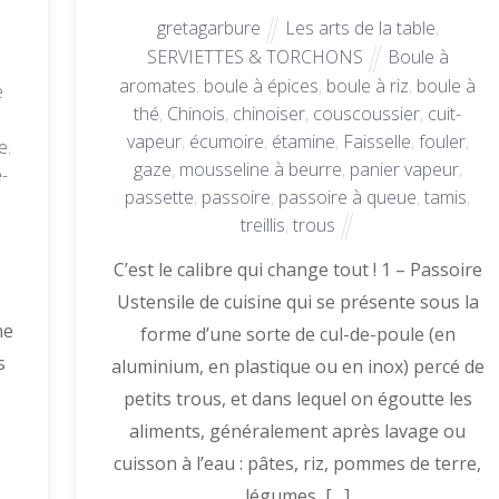
gretagarbure
Les arts de la table
,
,
SERVIETTES & TORCHONS
Boule à
aromates
,
boule à épices
,
boule à riz
,
boule à
e
thé
,
Chinois
,
chinoiser
,
couscoussier
,
cuit-
vapeur
,
écumoire
,
étamine
,
Faisselle
,
fouler
,
e
,
gaze
,
mousseline à beurre
,
panier vapeur
,
-
passette
,
passoire
,
passoire à queue
,
tamis
,
treillis
,
trous
C’est le calibre qui change tout ! 1 – Passoire
Ustensile de cuisine qui se présente sous la
ne
forme d’une sorte de cul-de-poule (en
s
aluminium, en plastique ou en inox) percé de
petits trous, et dans lequel on égoutte les
aliments, généralement après lavage ou
cuisson à l’eau : pâtes, riz, pommes de terre,
légumes, […]