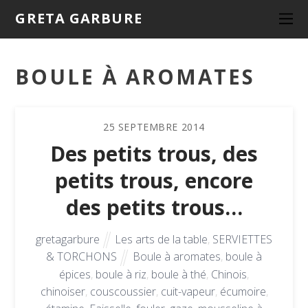
GRETA GARBURE
BOULE À AROMATES
25
SEPTEMBRE
2014
Des petits trous, des
petits trous, encore
des petits trous…
gretagarbure
Les arts de la table
,
SERVIETTES
& TORCHONS
Boule à aromates
,
boule à
épices
,
boule à riz
,
boule à thé
,
Chinois
,
chinoiser
,
couscoussier
,
cuit-vapeur
,
écumoire
,