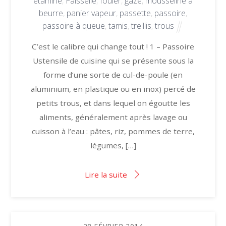
étamine
,
Faisselle
,
fouler
,
gaze
,
mousseline à
beurre
,
panier vapeur
,
passette
,
passoire
,
passoire à queue
,
tamis
,
treillis
,
trous
C’est le calibre qui change tout ! 1 – Passoire
Ustensile de cuisine qui se présente sous la
forme d’une sorte de cul-de-poule (en
aluminium, en plastique ou en inox) percé de
petits trous, et dans lequel on égoutte les
aliments, généralement après lavage ou
cuisson à l’eau : pâtes, riz, pommes de terre,
légumes, […]
Lire la suite