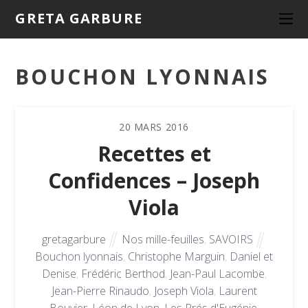
GRETA GARBURE
BOUCHON LYONNAIS
20
MARS
2016
Recettes et
Confidences – Joseph
Viola
gretagarbure
Nos mille-feuilles
,
SAVOIRS
Bouchon lyonnais
,
Christophe Marguin
,
Daniel et
Denise
,
Frédéric Berthod
,
Jean-Paul Lacombe
,
Jean-Pierre Rinaudo
,
Joseph Viola
,
Laurent