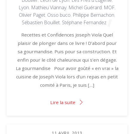
Bouvier
,
Léon de Lyon
,
Les Prés d'Eugénie
,
Lyon
,
Mathieu Viannay
,
Michel Guérard
,
MOF
,
Olivier Paget
,
Osso buco
,
Philippe Bernachon
,
Sébastien Bouillet
,
Stéphane Fernandez
Recettes et Confidences Joseph Viola Quel
plaisir de plonger dans ce livre ! D’abord pour
sa gourmandise. Puis pour sa construction. Et
enfin pour le côté chaleureux qui s’en dégage.
La gourmandise Pour avoir goûté « en vrai » la
cuisine de Joseph Viola lors d’un repas en petit
comité à Paris, je suis […]
Lire la suite
11
AVRIL
2013