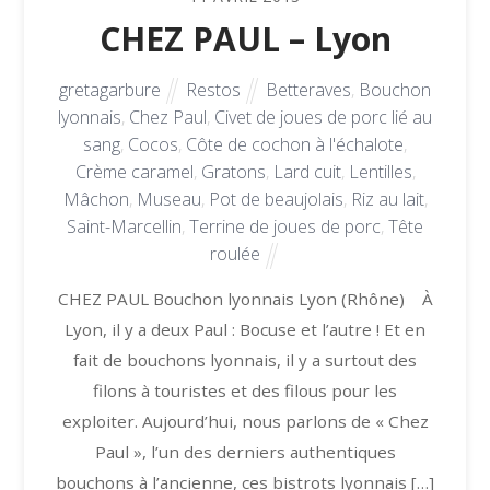
CHEZ PAUL – Lyon
gretagarbure
Restos
Betteraves
,
Bouchon
lyonnais
,
Chez Paul
,
Civet de joues de porc lié au
sang
,
Cocos
,
Côte de cochon à l'échalote
,
Crème caramel
,
Gratons
,
Lard cuit
,
Lentilles
,
Mâchon
,
Museau
,
Pot de beaujolais
,
Riz au lait
,
Saint-Marcellin
,
Terrine de joues de porc
,
Tête
roulée
CHEZ PAUL Bouchon lyonnais Lyon (Rhône) À
Lyon, il y a deux Paul : Bocuse et l’autre ! Et en
fait de bouchons lyonnais, il y a surtout des
filons à touristes et des filous pour les
exploiter. Aujourd’hui, nous parlons de « Chez
Paul », l’un des derniers authentiques
bouchons à l’ancienne, ces bistrots lyonnais […]