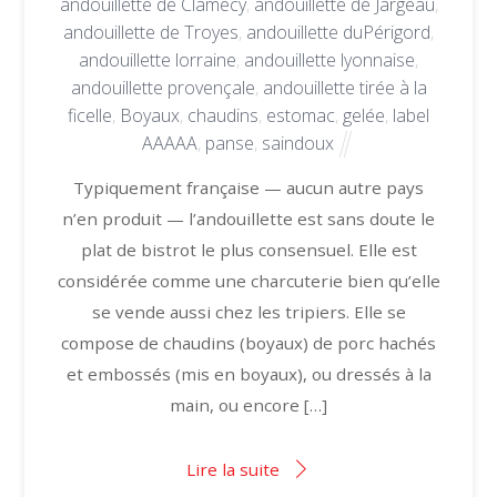
andouillette de Clamecy
,
andouillette de Jargeau
,
andouillette de Troyes
,
andouillette duPérigord
,
andouillette lorraine
,
andouillette lyonnaise
,
andouillette provençale
,
andouillette tirée à la
ficelle
,
Boyaux
,
chaudins
,
estomac
,
gelée
,
label
AAAAA
,
panse
,
saindoux
Typiquement française — aucun autre pays
n’en produit — l’andouillette est sans doute le
plat de bistrot le plus consensuel. Elle est
considérée comme une charcuterie bien qu’elle
se vende aussi chez les tripiers. Elle se
compose de chaudins (boyaux) de porc hachés
et embossés (mis en boyaux), ou dressés à la
main, ou encore […]
Lire la suite