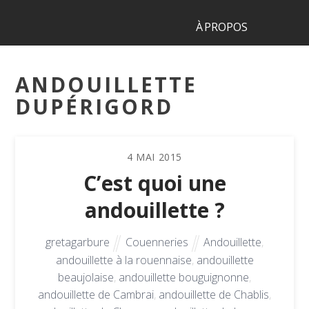
À PROPOS
ANDOUILLETTE
DUPÉRIGORD
4
MAI
2015
C’est quoi une
andouillette ?
gretagarbure
Couenneries
Andouillette
,
andouillette à la rouennaise
,
andouillette
beaujolaise
,
andouillette bouguignonne
,
andouillette de Cambrai
,
andouillette de Chablis
,