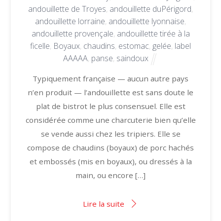
andouillette de Troyes
,
andouillette duPérigord
,
andouillette lorraine
,
andouillette lyonnaise
,
andouillette provençale
,
andouillette tirée à la
ficelle
,
Boyaux
,
chaudins
,
estomac
,
gelée
,
label
AAAAA
,
panse
,
saindoux
Typiquement française — aucun autre pays
n’en produit — l’andouillette est sans doute le
plat de bistrot le plus consensuel. Elle est
considérée comme une charcuterie bien qu’elle
se vende aussi chez les tripiers. Elle se
compose de chaudins (boyaux) de porc hachés
et embossés (mis en boyaux), ou dressés à la
main, ou encore […]
Lire la suite