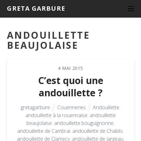
GRETA GARBURE
ANDOUILLETTE
BEAUJOLAISE
4
MAI
2015
C’est quoi une
andouillette ?
gretagarbure
Couenneries
Andouillette
,
andouillette à la rouennaise
,
andouillette
beaujolaise
,
andouillette bouguignonne
,
andouillette de Cambrai
,
andouillette de Chablis
,
andouillette de Clamecy
,
andouillette de Jargeau
,