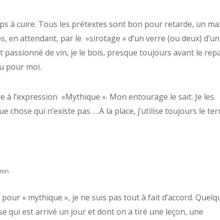
mps à cuire. Tous les prétextes sont bon pour retarde, un ma
s, en attendant, par le »sirotage » d’un verre (ou deux) d’un
 passionné de vin, je le bois, presque toujours avant le rep
u pour moi.
re à l’expression »Mythique ». Mon entourage le sait. Je les
 chose qui n’existe pas ….A la place, j’utilise toujours le te
min
pour « mythique », je ne suis pas tout à fait d’accord. Quelq
 qui est arrivé un jour et dont on a tiré une leçon, une