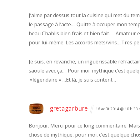
J’aime par dessus tout la cuisine qui met du te
le passage à l’acte…. Quitte à occuper mon temp
beau Chablis bien frais et bien fait…..
Amateur et
pour lui-même. Les accords mets/vins….Très pe
Je suis, en revanche, un inguérissable réfractai
saoule avec ça….
Pour moi, mythique c’est quelque
»légendaire » …Et là, je suis content…
gretagarbure
16 août 2014 @ 10 h 33 
Bonjour.
Merci pour ce long commentaire.
Mais 
chose de mythique, pour moi, c’est quelque chose