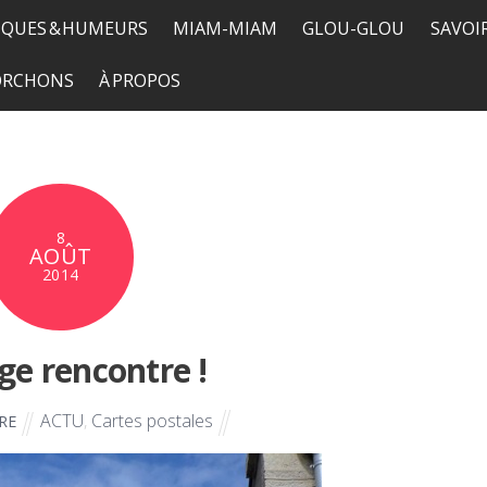
QUES & HUMEURS
MIAM-MIAM
GLOU-GLOU
SAVOI
TORCHONS
À PROPOS
8
AOÛT
2014
ge rencontre !
ACTU
,
Cartes postales
RE