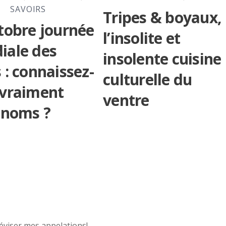
SAVOIRS
Tripes & boyaux,
tobre journée
l’insolite et
iale des
insolente cuisine
 : connaissez-
culturelle du
 vraiment
ventre
 noms ?
 réviser mes appelations!