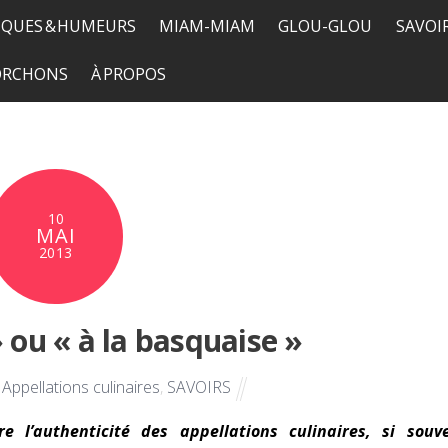
QUES & HUMEURS
MIAM-MIAM
GLOU-GLOU
SAVOI
TORCHONS
À PROPOS
10
MAI
2013
 ou « à la basquaise »
Appellations culinaires
,
SAVOIRS
 l’authenticité des appellations culinaires, si souv