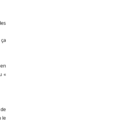
les
 ça
 en
u «
 de
 le