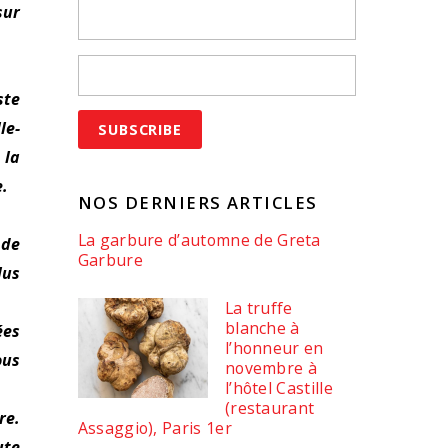
sur
ste
le-
 la
e.
NOS DERNIERS ARTICLES
La garbure d’automne de Greta
 de
Garbure
lus
La truffe
blanche à
ées
l’honneur en
ous
novembre à
l’hôtel Castille
(restaurant
re.
Assaggio), Paris 1er
ute