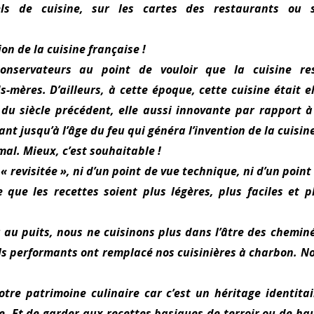
ls de cuisine, sur les cartes des restaurants ou 
on de la cuisine française !
nservateurs au point de vouloir que la cuisine re
mères. D’ailleurs, à cette époque, cette cuisine était el
u siècle précédent, elle aussi innovante par rapport à
nt jusqu’à l’âge du feu qui généra l’invention de la cuisin
mal. Mieux, c’est souhaitable !
 revisitée », ni d’un point de vue technique, ni d’un point
que les recettes soient plus légères, plus faciles et p
au au puits, nous ne cuisinons plus dans l’âtre des chemin
ls performants ont remplacé nos cuisinières à charbon. N
e patrimoine culinaire car c’est un héritage identitai
. Et de garder aux recettes basiques de terroir ou de ha