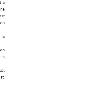
t à
Une
est
 en
 la
 en
its
tôt
st,