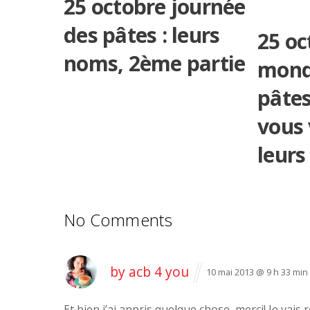
25 octobre journée
des pâtes : leurs
25 oc
noms, 2ème partie
mond
pâtes
vous
leurs
No Comments
by acb 4 you
10 mai 2013 @ 9 h 33 min
Et bien j’ai appris quelque chose, merci! Je vais