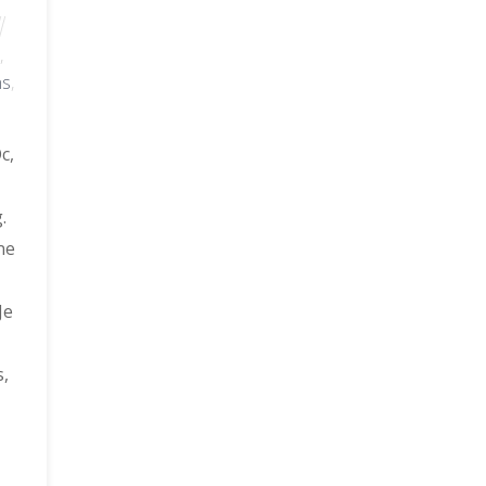
r
,
ns
,
c,
.
ne
Je
s,