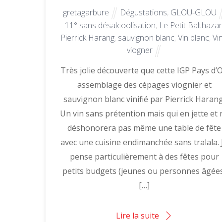
gretagarbure
Dégustations
,
GLOU-GLOU
11° sans désalcoolisation
,
Le Petit Balthaza
Pierrick Harang
,
sauvignon blanc
,
Vin blanc
,
Vi
viogner
Très jolie découverte que cette IGP Pays d’O
assemblage des cépages viognier et
sauvignon blanc vinifié par Pierrick Harang
Un vin sans prétention mais qui en jette et 
déshonorera pas même une table de fête
avec une cuisine endimanchée sans tralala. 
pense particulièrement à des fêtes pour
petits budgets (jeunes ou personnes âgée
[…]
Lire la suite