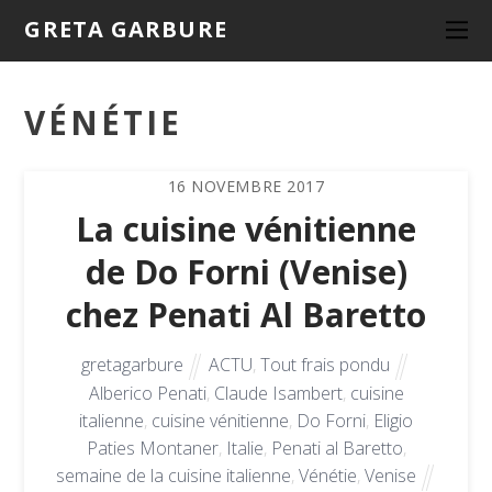
GRETA GARBURE
VÉNÉTIE
16
NOVEMBRE
2017
La cuisine vénitienne
de Do Forni (Venise)
chez Penati Al Baretto
gretagarbure
ACTU
,
Tout frais pondu
Alberico Penati
,
Claude Isambert
,
cuisine
italienne
,
cuisine vénitienne
,
Do Forni
,
Eligio
Paties Montaner
,
Italie
,
Penati al Baretto
,
semaine de la cuisine italienne
,
Vénétie
,
Venise