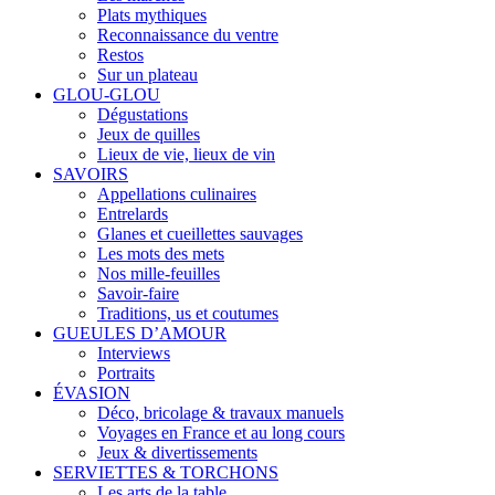
Plats mythiques
Reconnaissance du ventre
Restos
Sur un plateau
GLOU-GLOU
Dégustations
Jeux de quilles
Lieux de vie, lieux de vin
SAVOIRS
Appellations culinaires
Entrelards
Glanes et cueillettes sauvages
Les mots des mets
Nos mille-feuilles
Savoir-faire
Traditions, us et coutumes
GUEULES D’AMOUR
Interviews
Portraits
ÉVASION
Déco, bricolage & travaux manuels
Voyages en France et au long cours
Jeux & divertissements
SERVIETTES & TORCHONS
Les arts de la table