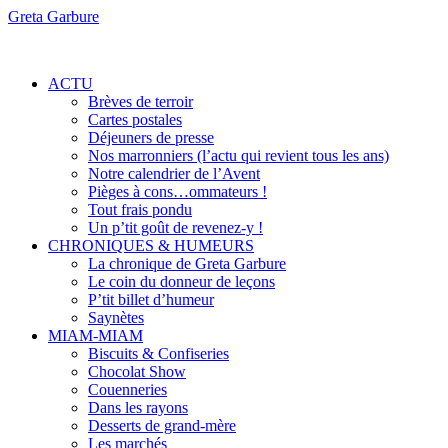
Greta Garbure
ACTU
Brèves de terroir
Cartes postales
Déjeuners de presse
Nos marronniers (l’actu qui revient tous les ans)
Notre calendrier de l’Avent
Pièges à cons…ommateurs !
Tout frais pondu
Un p’tit goût de revenez-y !
CHRONIQUES & HUMEURS
La chronique de Greta Garbure
Le coin du donneur de leçons
P’tit billet d’humeur
Saynètes
MIAM-MIAM
Biscuits & Confiseries
Chocolat Show
Couenneries
Dans les rayons
Desserts de grand-mère
Les marchés