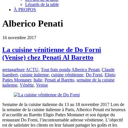
Lézards de la table
À PROPOS
Alberico Penati
16
novembre
2017
La cuisine vénitienne de Do Forni
(Venise) chez Penati Al Baretto
gretagarbure
ACTU
,
Tout frais pondu
Alberico Penati
,
Claude
Isambert
,
cuisine italienne
,
cuisine vénitienne
,
Do Forni
,
Eligio
Paties Montaner
,
Italie
,
Penati al Baretto
,
semaine de la cuisine
italienne
,
Vénétie
,
Venise
Semaine de la cuisine italienne du 13 au 18 novembre 2017 Lors de
la semaine de la cuisine italienne à Paris, Alberico Penati est heureux
d‘accueillir au Baretto Eligio Paties Montaner et son équipe du
restaurant Do Forni, l’incontournable adresse vénitienne. L’objectif
est de satisfaire les clients en leur faisant partager les goûts et les