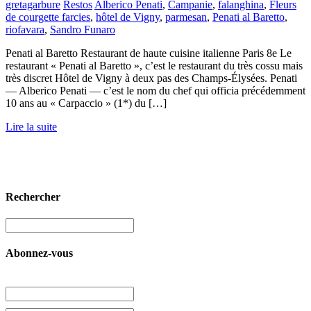
gretagarbure
Restos
Alberico Penati
,
Campanie
,
falanghina
,
Fleurs
de courgette farcies
,
hôtel de Vigny
,
parmesan
,
Penati al Baretto
,
riofavara
,
Sandro Funaro
Penati al Baretto Restaurant de haute cuisine italienne Paris 8e Le
restaurant « Penati al Baretto », c’est le restaurant du très cossu mais
très discret Hôtel de Vigny à deux pas des Champs-Élysées. Penati
— Alberico Penati — c’est le nom du chef qui officia précédemment
10 ans au « Carpaccio » (1*) du […]
Lire la suite
Rechercher
Abonnez-vous