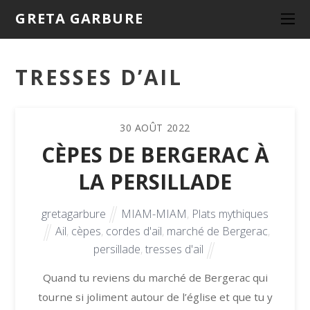
GRETA GARBURE
TRESSES D’AIL
30
AOÛT
2022
CÈPES DE BERGERAC À
LA PERSILLADE
gretagarbure
MIAM-MIAM
,
Plats mythiques
Ail
,
cèpes
,
cordes d'ail
,
marché de Bergerac
,
persillade
,
tresses d'ail
Quand tu reviens du marché de Bergerac qui
tourne si joliment autour de l’église et que tu y