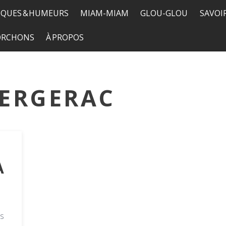
QUES & HUMEURS
MIAM-MIAM
GLOU-GLOU
SAVOI
TORCHONS
À PROPOS
BERGERAC
À
es