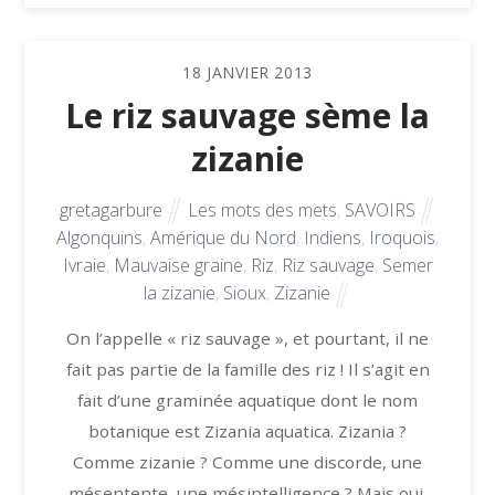
18
JANVIER
2013
Le riz sauvage sème la
zizanie
gretagarbure
Les mots des mets
,
SAVOIRS
Algonquins
,
Amérique du Nord
,
Indiens
,
Iroquois
,
Ivraie
,
Mauvaise graine
,
Riz
,
Riz sauvage
,
Semer
la zizanie
,
Sioux
,
Zizanie
On l’appelle « riz sauvage », et pourtant, il ne
fait pas partie de la famille des riz ! Il s’agit en
fait d’une graminée aquatique dont le nom
botanique est Zizania aquatica. Zizania ?
Comme zizanie ? Comme une discorde, une
mésentente, une mésintelligence ? Mais oui,