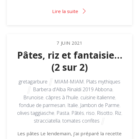
Lire la suite
7
JUIN
2021
Pâtes, riz et fantaisie…
(2 sur 2)
gretagarbure
MIAM-MIAM
,
Plats mythiques
Barbera d'Alba Rinaldi 2019 Abbona
,
Brunoise
,
câpres à l'huile
,
cuisine italienne
,
fondue de parmesan
,
Italie
,
Jambon de Parme
,
olives taggiasche
,
Pasta
,
Pâtés
,
riso
,
Risotto
,
Riz
,
stracciatella
,
tomates confites
Les pâtes Le lendemain, j’ai préparé la recette