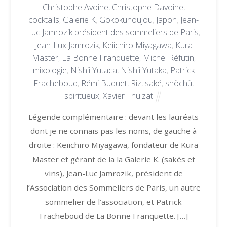
Christophe Avoine
,
Christophe Davoine
,
cocktails
,
Galerie K
,
Gokokuhoujou
,
Japon
,
Jean-
Luc Jamrozik président des sommeliers de Paris
,
Jean-Lux Jamrozik
,
Keiichiro Miyagawa
,
Kura
Master
,
La Bonne Franquette
,
Michel Réfutin
,
mixologie
,
Nishii Yutaca
,
Nishii Yutaka
,
Patrick
Fracheboud
,
Rémi Buquet
,
Riz
,
saké
,
shöchü
,
spiritueux
,
Xavier Thuizat
Légende complémentaire : devant les lauréats
dont je ne connais pas les noms, de gauche à
droite : Keiichiro Miyagawa, fondateur de Kura
Master et gérant de la la Galerie K. (sakés et
vins), Jean-Luc Jamrozik, président de
l’Association des Sommeliers de Paris, un autre
sommelier de l’association, et Patrick
Fracheboud de La Bonne Franquette. […]