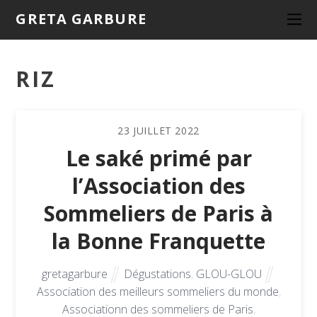
GRETA GARBURE
RIZ
23
JUILLET
2022
Le saké primé par
l’Association des
Sommeliers de Paris à
la Bonne Franquette
gretagarbure
Dégustations
,
GLOU-GLOU
Association des meilleurs sommeliers du monde
,
Associationn des sommeliers de Paris
,