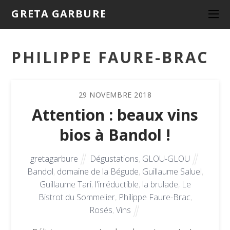
GRETA GARBURE
PHILIPPE FAURE-BRAC
29
NOVEMBRE
2018
Attention : beaux vins
bios à Bandol !
gretagarbure
Dégustations
,
GLOU-GLOU
Bandol
,
domaine de la Bégude
,
Guillaume Saluel
,
Guillaume Tari
,
l'irréductible
,
la brulade
,
Le
Bistrot du Sommelier
,
Philippe Faure-Brac
,
Rosés
,
Vins