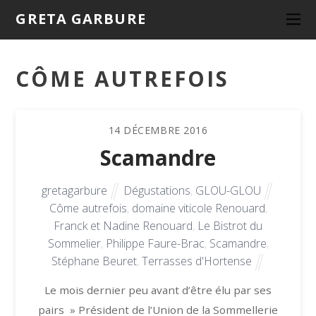
GRETA GARBURE
CÔME AUTREFOIS
14
DÉCEMBRE
2016
Scamandre
gretagarbure
Dégustations
,
GLOU-GLOU
Côme autrefois
,
domaine viticole Renouard
,
Franck et Nadine Renouard
,
Le Bistrot du
Sommelier
,
Philippe Faure-Brac
,
Scamandre
,
Stéphane Beuret
,
Terrasses d'Hortense
Le mois dernier peu avant d’être élu par ses
pairs » Président de l’Union de la Sommellerie