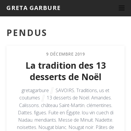
GRETA GARBURE
PENDUS
9
DÉCEMBRE
2019
La tradition des 13
desserts de Noël
gretagarbure
SAVOIRS
,
Traditions, us et
coutumes
13 desserts de Noël
,
Amandes
,
Calissons
,
château Saint-Martin
,
clémentines
,
Dattes
,
figues
,
Fuite en Égypte
,
lou vin cuech di
Nadau
,
mendiants
,
Messe de Minuit
,
Nadette
,
noisettes
,
Nougat blanc
,
Nougat noir
,
Pâtes de