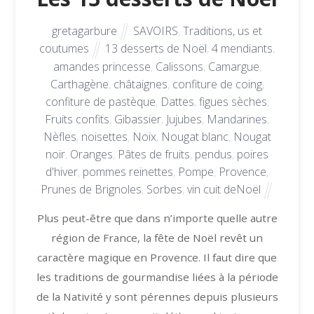
gretagarbure
SAVOIRS
,
Traditions, us et
coutumes
13 desserts de Noël
,
4 mendiants
,
amandes princesse
,
Calissons
,
Camargue
,
Carthagène
,
châtaignes
,
confiture de coing
,
confiture de pastèque
,
Dattes
,
figues sèches
,
Fruits confits
,
Gibassier
,
Jujubes
,
Mandarines
,
Nèfles
,
noisettes
,
Noix
,
Nougat blanc
,
Nougat
noir
,
Oranges
,
Pâtes de fruits
,
pendus
,
poires
d'hiver
,
pommes reinettes
,
Pompe
,
Provence
,
Prunes de Brignoles
,
Sorbes
,
vin cuit deNoël
Plus peut-être que dans n’importe quelle autre
région de France, la fête de Noël revêt un
caractère magique en Provence. Il faut dire que
les traditions de gourmandise liées à la période
de la Nativité y sont pérennes depuis plusieurs