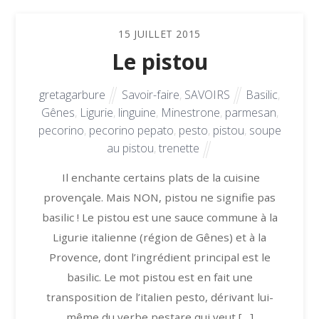
15
JUILLET
2015
Le pistou
gretagarbure
Savoir-faire
,
SAVOIRS
Basilic
,
Gênes
,
Ligurie
,
linguine
,
Minestrone
,
parmesan
,
pecorino
,
pecorino pepato
,
pesto
,
pistou
,
soupe
au pistou
,
trenette
Il enchante certains plats de la cuisine
provençale. Mais NON, pistou ne signifie pas
basilic ! Le pistou est une sauce commune à la
Ligurie italienne (région de Gênes) et à la
Provence, dont l’ingrédient principal est le
basilic. Le mot pistou est en fait une
transposition de l’italien pesto, dérivant lui-
même du verbe pestare qui veut […]