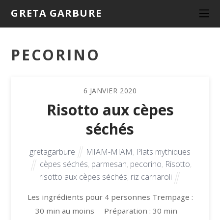
GRETA GARBURE
PECORINO
6
JANVIER
2020
Risotto aux cèpes
séchés
gretagarbure
MIAM-MIAM
,
Plats mythiques
cèpes séchés
,
parmesan
,
pecorino
,
Risotto
,
risotto aux cèpes séchés
,
riz carnaroli
Les ingrédients pour 4 personnes Trempage :
30 min au moins Préparation : 30 min