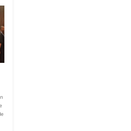
on
e
de