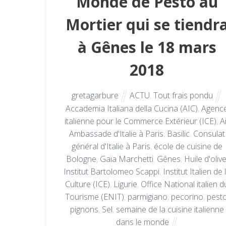
Monde de Pesto au
Mortier qui se tiendr
à Gênes le 18 mars
2018
gretagarbure
ACTU
,
Tout frais pondu
Accademia Italiana della Cucina (AIC)
,
Agenc
italienne pour le Commerce Extérieur (ICE)
,
Ai
Ambassade d'Italie à Paris
,
Basilic
,
Consulat
général d'Italie à Paris
,
école de cuisine de
Bologne
,
Gaïa Marchetti
,
Gênes
,
Huile d'oliv
Institut Bartolomeo Scappi
,
Institut Italien de 
Culture (ICE)
,
Ligurie
,
Office National italien d
Tourisme (ENIT)
,
parmigiano
,
pecorino
,
pest
pignons
,
Sel
,
semaine de la cuisine italienne
dans le monde