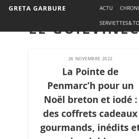
GRETA GARBURE
ACTU
CHRONI
LE GUILVINE
SERVIETTES & 
26
NOVEMBRE
2022
La Pointe de
Penmarc’h pour un
Noël breton et iodé :
des coffrets cadeaux
gourmands, inédits e