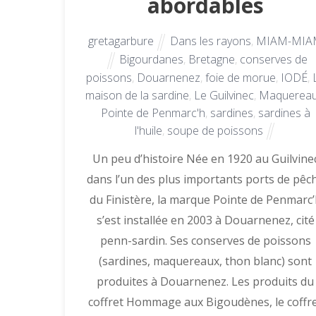
abordables
gretagarbure
Dans les rayons
,
MIAM-MIA
Bigourdanes
,
Bretagne
,
conserves de
poissons
,
Douarnenez
,
foie de morue
,
IODÉ
,
maison de la sardine
,
Le Guilvinec
,
Maquerea
Pointe de Penmarc'h
,
sardines
,
sardines à
l'huile
,
soupe de poissons
Un peu d’histoire Née en 1920 au Guilvine
dans l’un des plus importants ports de pêc
du Finistère, la marque Pointe de Penmarc
s’est installée en 2003 à Douarnenez, cité
penn-sardin. Ses conserves de poissons
(sardines, maquereaux, thon blanc) sont
produites à Douarnenez. Les produits du
coffret Hommage aux Bigoudènes, le coffr