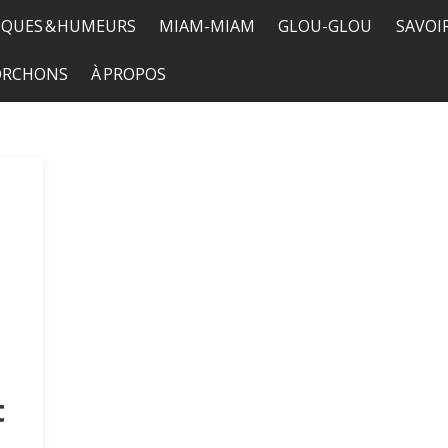
QUES & HUMEURS
MIAM-MIAM
GLOU-GLOU
SAVOI
C
TORCHONS
À PROPOS
t