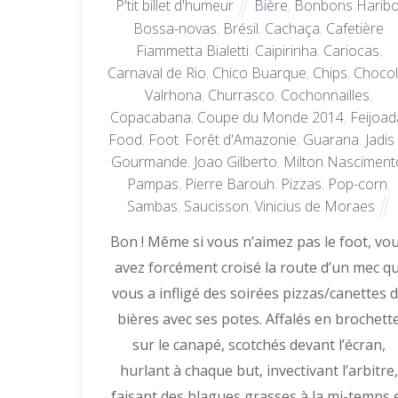
P'tit billet d'humeur
Bière
,
Bonbons Harib
Bossa-novas
,
Brésil
,
Cachaça
,
Cafetière
Fiammetta Bialetti
,
Caipirinha
,
Cariocas
,
Carnaval de Rio
,
Chico Buarque
,
Chips
,
Chocol
Valrhona
,
Churrasco
,
Cochonnailles
,
Copacabana
,
Coupe du Monde 2014
,
Feijoad
Food
,
Foot
,
Forêt d'Amazonie
,
Guarana
,
Jadis
Gourmande
,
Joao Gilberto
,
Milton Nasciment
Pampas
,
Pierre Barouh
,
Pizzas
,
Pop-corn
,
Sambas
,
Saucisson
,
Vinicius de Moraes
Bon ! Même si vous n’aimez pas le foot, vo
avez forcément croisé la route d’un mec qu
vous a infligé des soirées pizzas/canettes 
bières avec ses potes. Affalés en brochett
sur le canapé, scotchés devant l’écran,
hurlant à chaque but, invectivant l’arbitre,
faisant des blagues grasses à la mi-temps 