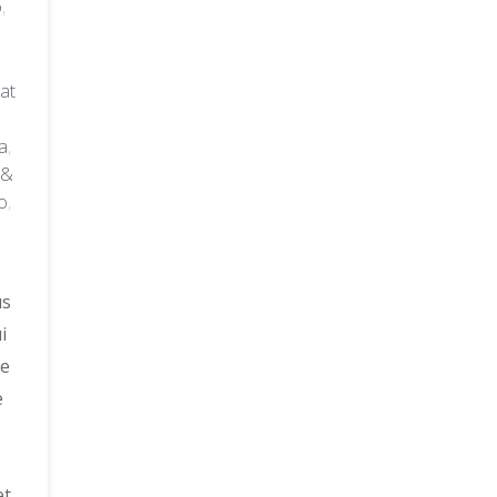
o
,
at
a
,
 &
o
,
us
i
de
e
et