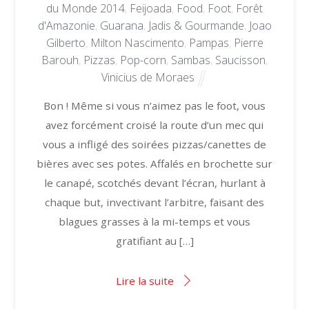
du Monde 2014
,
Feijoada
,
Food
,
Foot
,
Forêt
d'Amazonie
,
Guarana
,
Jadis & Gourmande
,
Joao
Gilberto
,
Milton Nascimento
,
Pampas
,
Pierre
Barouh
,
Pizzas
,
Pop-corn
,
Sambas
,
Saucisson
,
Vinicius de Moraes
Bon ! Même si vous n’aimez pas le foot, vous
avez forcément croisé la route d’un mec qui
vous a infligé des soirées pizzas/canettes de
bières avec ses potes. Affalés en brochette sur
le canapé, scotchés devant l’écran, hurlant à
chaque but, invectivant l’arbitre, faisant des
blagues grasses à la mi-temps et vous
gratifiant au […]
Lire la suite