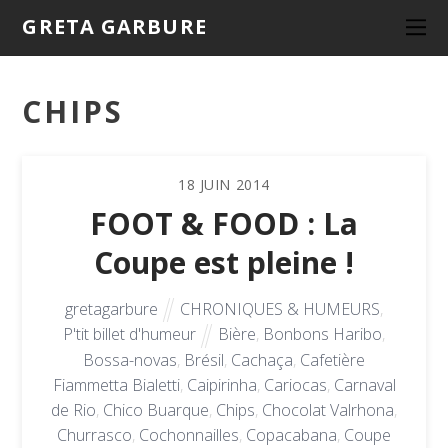
GRETA GARBURE
CHIPS
18
JUIN
2014
FOOT & FOOD : La
Coupe est pleine !
gretagarbure
CHRONIQUES & HUMEURS
,
P'tit billet d'humeur
Bière
,
Bonbons Haribo
,
Bossa-novas
,
Brésil
,
Cachaça
,
Cafetière
Fiammetta Bialetti
,
Caipirinha
,
Cariocas
,
Carnaval
de Rio
,
Chico Buarque
,
Chips
,
Chocolat Valrhona
,
Churrasco
,
Cochonnailles
,
Copacabana
,
Coupe