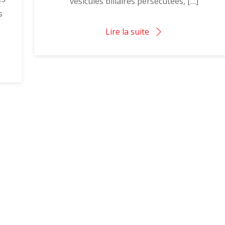
vésicules biliaires persécutées, […]
s
Lire la suite