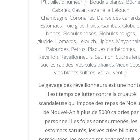
P'tit billet d'humeur
Boudins blancs
,
Bûch
Calories
,
Caviar
,
caviar à la Lelouch
,
Champagne
,
Coronaires
,
Danse des canard
Estomacs
,
Foie gras
,
Foies
,
Gambas
,
Globule
blancs
,
Globules rosés
,
Globules rouges
,
glucide
,
Homards
,
Lelouch
,
Lipides
,
Mayonnai
Palourdes
,
Petrus
,
Plaques d'athéromes
,
Réveillon
,
Réveillonneurs
,
Saumon
,
Sucres len
sucres rapides
,
Vésicules biliaires
,
Vieux Cep
Vins blancs sulfités
,
Vol-au-vent
Le gavage des réveillonneurs est une honte
Il est temps de lutter contre la cruauté
scandaleuse qui impose des repas de Noël 
de Nouvel-An à plus de 5000 calories par
personne ! Les foies sont surmenés, les
estomacs saturés, les vésicules biliaires
persécutées, les coronaires engorgées !!! L