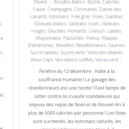
e
,
l'Avent
Boudins blancs
,
Bûche
,
Calories
,
Caviar
,
Champagne
,
Coronaires
,
Danse des
s
,
canards
,
Estomacs
,
Foie gras
,
Foies
,
Gambas
,
s
Globules blancs
,
Globules rosés
,
Globules
rouges
,
Glucides
,
Homards
,
Lelouch
,
Lipides
,
se
,
Mayonnaise
,
Palourdes
,
Petrus
,
Plaques
d'athéromes
,
Réveillon
,
Réveillonneurs
,
Saumon
,
ts
,
Sucre rapides
,
Sucres lents
,
Vésicules biliaires
,
s
,
Vieux Ceps
,
Vins blancs sulfités
,
Vol-au-vent
Fenêtre du 12 décembre : Halte à la
 !
souffrance humaine ! Le gavage des
réveillonneurs est une honte ! Il est temps de
et
lutter contre la cruauté scandaleuse qui
impose des repas de Noël et de Nouvel-An à
plus de 5000 calories par personne ! Les foies
sont surmenés, les estomacs saturés, les
es