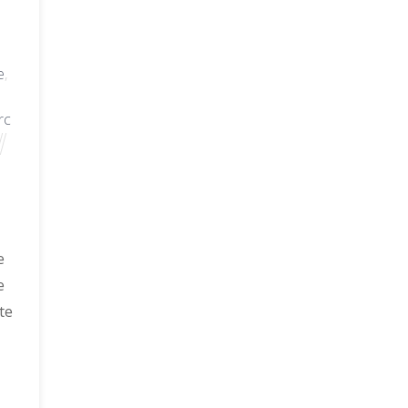
e
,
rc
e
e
te