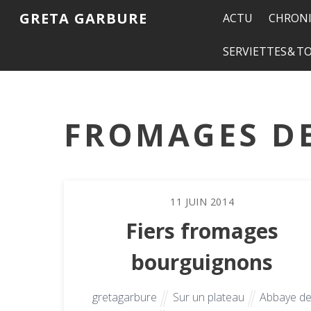
GRETA GARBURE
ACTU
CHRONI
SERVIETTES & 
FROMAGES D
11
JUIN
2014
Fiers fromages
bourguignons
gretagarbure
Sur un plateau
Abbaye d