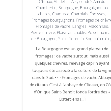
Cîteaux
,
Affidélice
,
Aisy cendré
,
Ami du
Chambertin
,
Bourgogne
,
Bourguignon au
chablis
,
Chaource
,
Charolais
,
Époisses
,
Fromages bourguignons
,
Fromages de chèvr
Fromages de vache
,
Langres
,
Mâconnais
,
Pierre-qui-vire
,
Plaisir au chablis
,
Poiset au ma
de Bourgogne
,
Saint-Florentin
,
Soumaintrain
La Bourgogne est un grand plateau de
fromages : de vache surtout, mais aussi
quelques chèvres, l’élevage caprin ayant
toujours été associé à la culture de la vign
dans le Sud. • • • Fromages de vache Abbay
de cîteaux C’est à l’abbaye de Cîteaux, en Cô
d’Or, que Saint-Benoît fonda l’ordre des «
Cisterciens […]