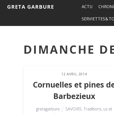
GRETA GARBURE
ACTU
CHRONI
SERVIETTES & 
DIMANCHE D
12
AVRIL
2014
Cornuelles et pines d
Barbezieux
gretagarbure
SAVOIRS
,
Traditions, us et