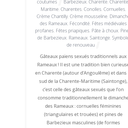
coutumes
Barbezieux
,
Charente
,
Charente
Maritime
,
Charentes
,
Conolles
,
Cornuelles
,
Crème Chantilly
,
Crème mousseline
,
Dimanch
des Rameaux
,
Fécondité
,
Fêtes médiévales
profanes
,
Fêtes priapiques
,
Pâte à choux
,
Pin
de Barbezieux
,
Rameaux
,
Saintonge
,
Symbol
de renouveau
Gâteaux païens sexués traditionnels aux
Rameaux ! Il est une tradition bien curieus
en Charente (autour d’Angoulême) et dans 
sud de la Charente-Maritime (Saintonge),
c’est celle des gâteaux sexués que l’on
consomme traditionnellement le dimanch
des Rameaux : cornuelles féminines
(triangulaires et trouées) et pines de
Barbezieux masculines (de formes