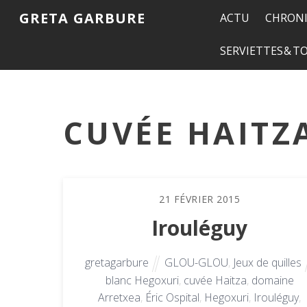
GRETA GARBURE
ACTU
CHRONI
SERVIETTES & 
CUVÉE HAITZ
21
FÉVRIER
2015
Irouléguy
gretagarbure
GLOU-GLOU
,
Jeux de quilles
blanc Hegoxuri
,
cuvée Haitza
,
domaine
Arretxea
,
Éric Ospital
,
Hegoxuri
,
Irouléguy
,