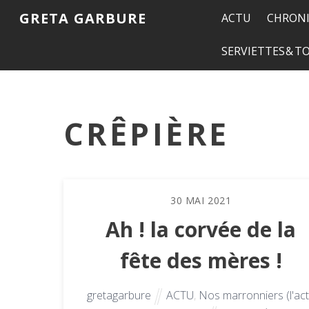
GRETA GARBURE
ACTU
CHRONI
SERVIETTES & 
CRÊPIÈRE
30
MAI
2021
Ah ! la corvée de la
fête des mères !
gretagarbure
ACTU
,
Nos marronniers (l'ac