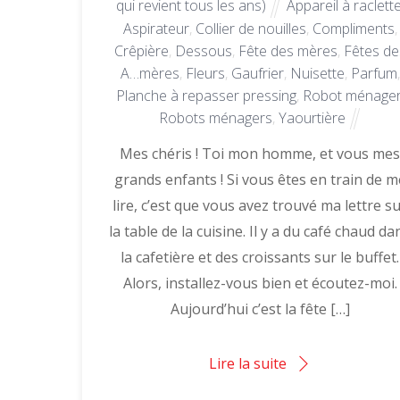
qui revient tous les ans)
Appareil à raclett
Aspirateur
,
Collier de nouilles
,
Compliments
,
Crêpière
,
Dessous
,
Fête des mères
,
Fêtes de
A…mères
,
Fleurs
,
Gaufrier
,
Nuisette
,
Parfum
,
Planche à repasser pressing
,
Robot ménage
Robots ménagers
,
Yaourtière
Mes chéris ! Toi mon homme, et vous me
grands enfants ! Si vous êtes en train de m
lire, c’est que vous avez trouvé ma lettre s
la table de la cuisine. Il y a du café chaud da
la cafetière et des croissants sur le buffet.
Alors, installez-vous bien et écoutez-moi.
Aujourd’hui c’est la fête […]
Lire la suite