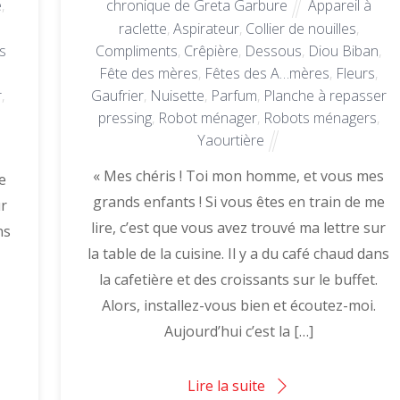
e
,
chronique de Greta Garbure
Appareil à
raclette
,
Aspirateur
,
Collier de nouilles
,
s
Compliments
,
Crêpière
,
Dessous
,
Diou Biban
,
Fête des mères
,
Fêtes des A…mères
,
Fleurs
,
r
,
Gaufrier
,
Nuisette
,
Parfum
,
Planche à repasser
pressing
,
Robot ménager
,
Robots ménagers
,
Yaourtière
s
« Mes chéris ! Toi mon homme, et vous mes
e
grands enfants ! Si vous êtes en train de me
ur
lire, c’est que vous avez trouvé ma lettre sur
ns
la table de la cuisine. Il y a du café chaud dans
la cafetière et des croissants sur le buffet.
Alors, installez-vous bien et écoutez-moi.
Aujourd’hui c’est la […]
Lire la suite