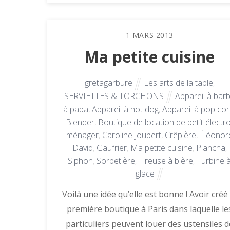
1
MARS
2013
Ma petite cuisine
gretagarbure
Les arts de la table
,
SERVIETTES & TORCHONS
Appareil à bar
à papa
,
Appareil à hot dog
,
Appareil à pop co
Blender
,
Boutique de location de petit électro
ménager
,
Caroline Joubert
,
Crêpière
,
Éléonor
David
,
Gaufrier
,
Ma petite cuisine
,
Plancha
,
Siphon
,
Sorbetière
,
Tireuse à bière
,
Turbine 
glace
Voilà une idée qu’elle est bonne ! Avoir créé 
première boutique à Paris dans laquelle le
particuliers peuvent louer des ustensiles d