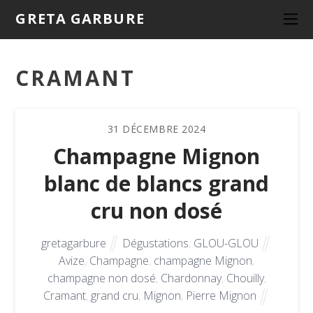
GRETA GARBURE
CRAMANT
31
DÉCEMBRE
2024
Champagne Mignon
blanc de blancs grand
cru non dosé
gretagarbure
Dégustations
,
GLOU-GLOU
Avize
,
Champagne
,
champagne Mignon
,
champagne non dosé
,
Chardonnay
,
Chouilly
,
Cramant
,
grand cru
,
Mignon
,
Pierre Mignon