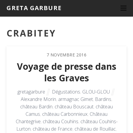
GRETA GARBURE
CRABITEY
7
NOVEMBRE
2016
Voyage de presse dans
les Graves
gretagarbure
Dégustations
,
GLOU-GLOU
Alexandre Morin
,
armagnac Gimet
,
Bardins
,
château Bardin
,
château Bouscaut
,
château
Camus
,
château Carbonnieux
,
Château
Chantegrive
,
château Couhins
,
château Couhins-
Lurton
,
château de France
,
château de Rouillac
,