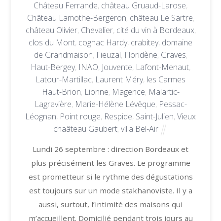
Château Ferrande
,
château Gruaud-Larose
,
Château Lamothe-Bergeron
,
château Le Sartre
,
château Olivier
,
Chevalier
,
cité du vin à Bordeaux
,
clos du Mont
,
cognac Hardy
,
crabitey
,
domaine
de Grandmaison
,
Fieuzal
,
Floridène
,
Graves
,
Haut-Bergey
,
INAO
,
Jouvente
,
Lafont-Menaut
,
Latour-Martillac
,
Laurent Méry
,
les Carmes
Haut-Brion
,
Lionne
,
Magence
,
Malartic-
Lagravière
,
Marie-Hélène Lévêque
,
Pessac-
Léognan
,
Point rouge
,
Respide
,
Saint-Julien
,
Vieux
chaâteau Gaubert
,
villa Bel-Air
Lundi 26 septembre : direction Bordeaux et
plus précisément les Graves. Le programme
est prometteur si le rythme des dégustations
est toujours sur un mode stakhanoviste. Il y a
aussi, surtout, l’intimité des maisons qui
m’accueillent. Domicilié pendant trois jours au