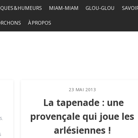
QUES & HUMEURS
MIAM-MIAM
GLOU-GLOU
SAVOI
TORCHONS
À PROPOS
23
MAI
2013
La tapenade : une
provençale qui joue les
s
,
arlésiennes !
s