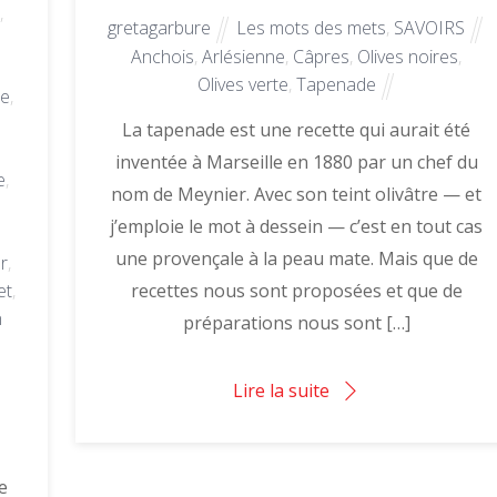
,
gretagarbure
Les mots des mets
,
SAVOIRS
Anchois
,
Arlésienne
,
Câpres
,
Olives noires
,
Olives verte
,
Tapenade
se
,
La tapenade est une recette qui aurait été
inventée à Marseille en 1880 par un chef du
e
,
nom de Meynier. Avec son teint olivâtre — et
j’emploie le mot à dessein — c’est en tout cas
une provençale à la peau mate. Mais que de
r
,
recettes nous sont proposées et que de
et
,
n
préparations nous sont […]
Lire la suite
e