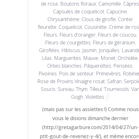
de rose
,
Boutons floraux
,
Camomille
,
Câpres
Capsules de coquelicot
,
Capucine
,
Chrysanthème
,
Clous de girofle
,
Conter
fleurette
,
Coquelicot
,
Cousinète
,
Crème de ro
Fleurs
,
Fleurs d'oranger
,
Fleurs de coucou
,
Fleurs de courgettes
,
Fleurs de géranium
,
Giroflées
,
Hibiscus
,
Jasmin
,
Jonquilles
,
Lavand
Lilas
,
Marguerites
,
Mauve
,
Monet
,
Orchidée
,
Orties blanches
,
Pâquerettes
,
Pensées
,
Pivoines
,
Pois de senteur
,
Primevères
,
Robinie
Rose de Provins Vinaigre rosat
,
Safran
,
Serpol
Soucis
,
Sureau
,
Thym
,
Tilleul
,
Tournesols
,
Va
Gogh
,
Violettes
(mais pas sur les assiettes !) Comme nous
vous le disions dimanche dernier
(http://gretagarbure.com/2014/04/27/un-
ptit-gout-de-revenez-y-4/), et même encor