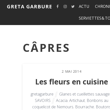
GRETA GARBURE
ACTU
CHRONI
SERVIETTES & 
CÂPRES
2
MAI
2014
Les fleurs en cuisine
gretagarbure
Glanes et cueillettes sauvage
SAVOIRS
Acacia
,
Artichaut
,
Bonbons au
coquelicot de Nemours
,
Bourrache
,
Bouton