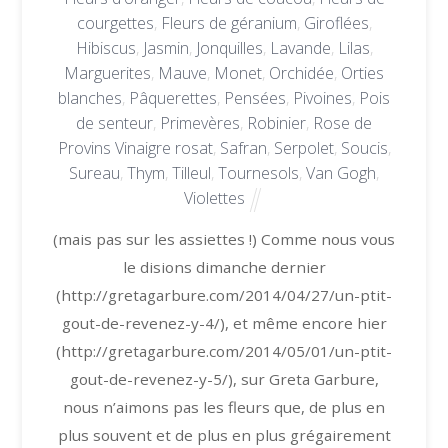
courgettes
,
Fleurs de géranium
,
Giroflées
,
Hibiscus
,
Jasmin
,
Jonquilles
,
Lavande
,
Lilas
,
Marguerites
,
Mauve
,
Monet
,
Orchidée
,
Orties
blanches
,
Pâquerettes
,
Pensées
,
Pivoines
,
Pois
de senteur
,
Primevères
,
Robinier
,
Rose de
Provins Vinaigre rosat
,
Safran
,
Serpolet
,
Soucis
,
Sureau
,
Thym
,
Tilleul
,
Tournesols
,
Van Gogh
,
Violettes
(mais pas sur les assiettes !) Comme nous vous
le disions dimanche dernier
(http://gretagarbure.com/2014/04/27/un-ptit-
gout-de-revenez-y-4/), et même encore hier
(http://gretagarbure.com/2014/05/01/un-ptit-
gout-de-revenez-y-5/), sur Greta Garbure,
nous n’aimons pas les fleurs que, de plus en
plus souvent et de plus en plus grégairement