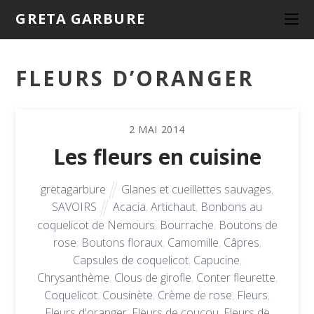
GRETA GARBURE
FLEURS D’ORANGER
2
MAI
2014
Les fleurs en cuisine
gretagarbure
Glanes et cueillettes sauvages
,
SAVOIRS
Acacia
,
Artichaut
,
Bonbons au
coquelicot de Nemours
,
Bourrache
,
Boutons de
rose
,
Boutons floraux
,
Camomille
,
Câpres
,
Capsules de coquelicot
,
Capucine
,
Chrysanthème
,
Clous de girofle
,
Conter fleurette
,
Coquelicot
,
Cousinète
,
Crème de rose
,
Fleurs
,
Fleurs d'oranger
,
Fleurs de coucou
,
Fleurs de