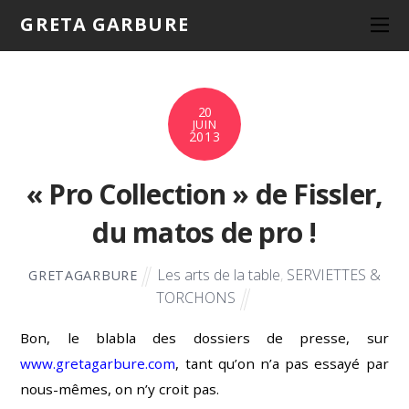
GRETA GARBURE
20
JUIN
2013
« Pro Collection » de Fissler,
du matos de pro !
Les arts de la table
,
SERVIETTES &
GRETAGARBURE
TORCHONS
Bon, le blabla des dossiers de presse, sur
www.gretagarbure.com
, tant qu’on n’a pas essayé par
nous-mêmes, on n’y
croit pas.