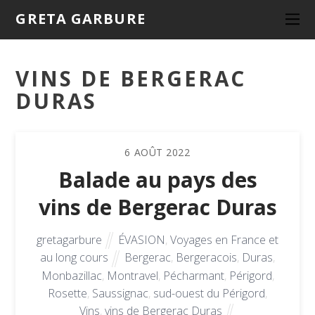
GRETA GARBURE
VINS DE BERGERAC
DURAS
6
AOÛT
2022
Balade au pays des
vins de Bergerac Duras
gretagarbure
ÉVASION
,
Voyages en France et
au long cours
Bergerac
,
Bergeracois
,
Duras
,
Monbazillac
,
Montravel
,
Pécharmant
,
Périgord
,
Rosette
,
Saussignac
,
sud-ouest du Périgord
,
Vins
,
vins de Bergerac Duras