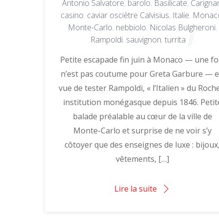
Antonio Salvatore
,
barolo
,
Basilicate
,
Carigna
casino
,
caviar osciètre Calvisius
,
Italie
,
Monac
Monte-Carlo
,
nebbiolo
,
Nicolas Bulgheroni
,
Rampoldi
,
sauvignon
,
turrita
Petite escapade fin juin à Monaco — une fo
n’est pas coutume pour Greta Garbure — 
vue de tester Rampoldi, « l’Italien » du Roch
institution monégasque depuis 1846. Petit
balade préalable au cœur de la ville de
Monte-Carlo et surprise de ne voir s’y
côtoyer que des enseignes de luxe : bijoux
vêtements, […]
Lire la suite