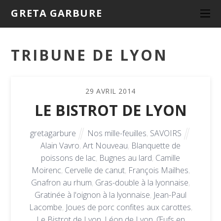
GRETA GARBURE
TRIBUNE DE LYON
29
AVRIL
2014
LE BISTROT DE LYON
gretagarbure
Nos mille-feuilles
,
SAVOIRS
Alain Vavro
,
Art Nouveau
,
Blanquette de
poissons de lac
,
Bugnes au lard
,
Camille
Moirenc
,
Cervelle de canut
,
François Mailhes
,
Gnafron au rhum
,
Gras-double à la lyonnaise
,
Gratinée à l'oignon à la lyonnaise
,
Jean-Paul
Lacombe
,
Joues de porc confites aux carottes
,
Le Bistrot de Lyon
,
Léon de Lyon
,
Œufs en