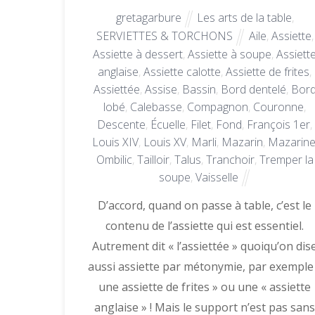
gretagarbure
Les arts de la table
,
SERVIETTES & TORCHONS
Aile
,
Assiette
,
Assiette à dessert
,
Assiette à soupe
,
Assiett
anglaise
,
Assiette calotte
,
Assiette de frites
,
Assiettée
,
Assise
,
Bassin
,
Bord dentelé
,
Bor
lobé
,
Calebasse
,
Compagnon
,
Couronne
,
Descente
,
Écuelle
,
Filet
,
Fond
,
François 1er
,
Louis XIV
,
Louis XV
,
Marli
,
Mazarin
,
Mazarin
Ombilic
,
Tailloir
,
Talus
,
Tranchoir
,
Tremper la
soupe
,
Vaisselle
D’accord, quand on passe à table, c’est le
contenu de l’assiette qui est essentiel.
Autrement dit « l’assiettée » quoiqu’on dis
aussi assiette par métonymie, par exemple
une assiette de frites » ou une « assiette
anglaise » ! Mais le support n’est pas san