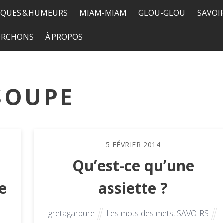
QUES & HUMEURS
MIAM-MIAM
GLOU-GLOU
SAVOI
TORCHONS
À PROPOS
SOUPE
5
FÉVRIER
2014
Qu’est-ce qu’une
e
assiette ?
gretagarbure
Les mots des mets
,
SAVOIRS