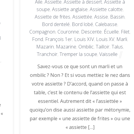
Aile
,
Assiette
,
Assiette à dessert
,
Assiette à
soupe
,
Assiette anglaise
,
Assiette calotte
,
Assiette de frites
,
Assiettée
,
Assise
,
Bassin
,
e
Bord dentelé
,
Bord lobé
,
Calebasse
,
Compagnon
,
Couronne
,
Descente
,
Écuelle
,
Filet
,
d
Fond
,
François 1er
,
Louis XIV
,
Louis XV
,
Marli
,
Mazarin
,
Mazarine
,
Ombilic
,
Tailloir
,
Talus
,
Tranchoir
,
Tremper la soupe
,
Vaisselle
e
,
Savez-vous ce que sont un marli et un
ombilic ? Non ? Et si vous mettiez le nez dans
votre assiette ? D’accord, quand on passe à
table, c’est le contenu de l’assiette qui est
essentiel. Autrement dit « l’assiettée »
e
quoiqu’on dise aussi assiette par métonymie,
 «
par exemple « une assiette de frites » ou une
« assiette […]
s