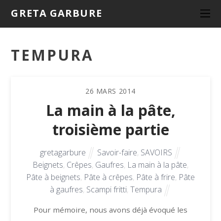
GRETA GARBURE
TEMPURA
26
MARS
2014
La main à la pâte,
troisième partie
gretagarbure
Savoir-faire
,
SAVOIRS
Beignets
,
Crêpes
,
Gaufres
,
La main à la pâte
,
Pâte à beignets
,
Pâte à crêpes
,
Pâte à frire
,
Pâte
à gaufres
,
Scampi fritti
,
Tempura
Pour mémoire, nous avons déjà évoqué les