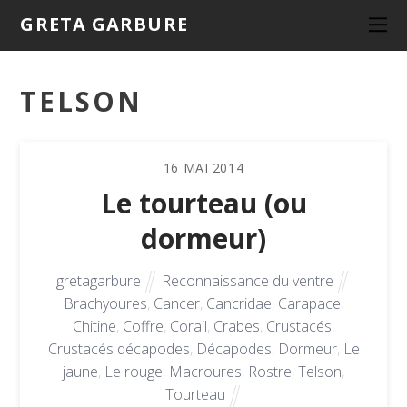
GRETA GARBURE
TELSON
16
MAI
2014
Le tourteau (ou
dormeur)
gretagarbure
Reconnaissance du ventre
Brachyoures
,
Cancer
,
Cancridae
,
Carapace
,
Chitine
,
Coffre
,
Corail
,
Crabes
,
Crustacés
,
Crustacés décapodes
,
Décapodes
,
Dormeur
,
Le
jaune
,
Le rouge
,
Macroures
,
Rostre
,
Telson
,
Tourteau