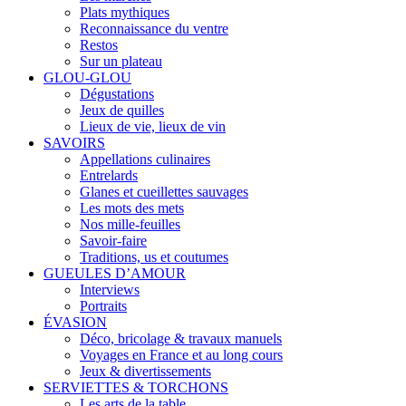
Plats mythiques
Reconnaissance du ventre
Restos
Sur un plateau
GLOU-GLOU
Dégustations
Jeux de quilles
Lieux de vie, lieux de vin
SAVOIRS
Appellations culinaires
Entrelards
Glanes et cueillettes sauvages
Les mots des mets
Nos mille-feuilles
Savoir-faire
Traditions, us et coutumes
GUEULES D’AMOUR
Interviews
Portraits
ÉVASION
Déco, bricolage & travaux manuels
Voyages en France et au long cours
Jeux & divertissements
SERVIETTES & TORCHONS
Les arts de la table