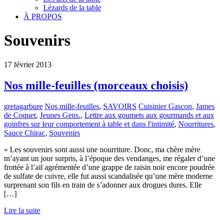
Lézards de la table
À PROPOS
Souvenirs
17
février
2013
Nos mille-feuilles (morceaux choisis)
gretagarbure
Nos mille-feuilles
,
SAVOIRS
Cuisinier Gascon
,
James
de Coquet
,
Jeunes Gens.
,
Lettre aux goumets aux gourmands et aux
goinfres sur leur comportement à table et dans l'intimité
,
Nourritures
,
Sauce Chirac
,
Souvenirs
« Les souvenirs sont aussi une nourriture. Donc, ma chère mère
m’ayant un jour surpris, à l’époque des vendanges, me régaler d’une
frottée à l’ail agrémentée d’une grappe de raisin noir encore poudrée
de sulfate de cuivre, elle fut aussi scandalisée qu’une mère moderne
surprenant son fils en train de s’adonner aux drogues dures. Elle
[…]
Lire la suite