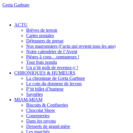
Greta Garbure
ACTU
Brèves de terroir
Cartes postales
Déjeuners de presse
Nos marronniers (l’actu qui revient tous les ans)
Notre calendrier de l’Avent
Pièges à cons…ommateurs !
Tout frais pondu
Un p’tit goût de revenez-y !
CHRONIQUES & HUMEURS
La chronique de Greta Garbure
Le coin du donneur de leçons
P’tit billet d’humeur
Saynètes
MIAM-MIAM
Biscuits & Confiseries
Chocolat Show
Couenneries
Dans les rayons
Desserts de grand-mère
Les marchés