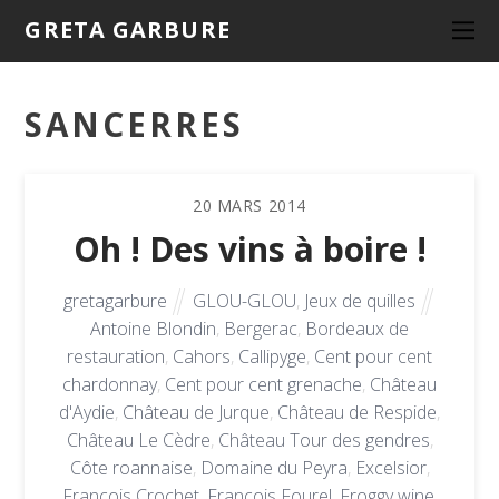
GRETA GARBURE
SANCERRES
20
MARS
2014
Oh ! Des vins à boire !
gretagarbure
GLOU-GLOU
,
Jeux de quilles
Antoine Blondin
,
Bergerac
,
Bordeaux de
restauration
,
Cahors
,
Callipyge
,
Cent pour cent
chardonnay
,
Cent pour cent grenache
,
Château
d'Aydie
,
Château de Jurque
,
Château de Respide
,
Château Le Cèdre
,
Château Tour des gendres
,
Côte roannaise
,
Domaine du Peyra
,
Excelsior
,
François Crochet
,
François Fourel
,
Froggy wine
,