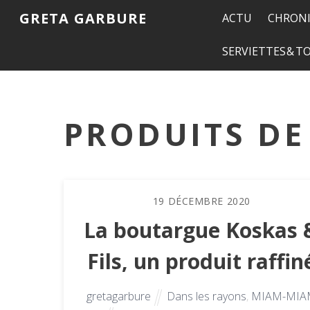
GRETA GARBURE
ACTU
CHRONI
SERVIETTES & 
PRODUITS DE
19
DÉCEMBRE
2020
La boutargue Koskas 
Fils, un produit raffin
gretagarbure
Dans les rayons
,
MIAM-MIA