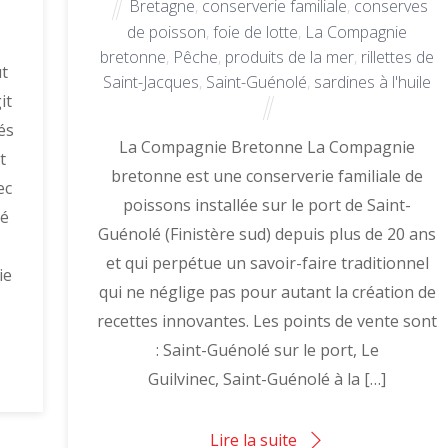
Bretagne
,
conserverie familiale
,
conserves
de poisson
,
foie de lotte
,
La Compagnie
bretonne
,
Pêche
,
produits de la mer
,
rillettes de
t
Saint-Jacques
,
Saint-Guénolé
,
sardines à l'huile
it
és
La Compagnie Bretonne La Compagnie
t
bretonne est une conserverie familiale de
ec
poissons installée sur le port de Saint-
té
Guénolé (Finistère sud) depuis plus de 20 ans
et qui perpétue un savoir-faire traditionnel
ie
qui ne néglige pas pour autant la création de
recettes innovantes. Les points de vente sont
: Saint-Guénolé sur le port, Le
Guilvinec, Saint-Guénolé à la […]
Lire la suite