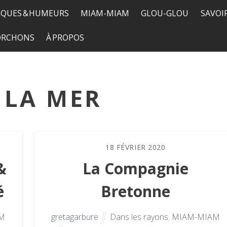
QUES & HUMEURS
MIAM-MIAM
GLOU-GLOU
SAVOI
TORCHONS
À PROPOS
 LA MER
18
FÉVRIER
2020
&
La Compagnie
é
Bretonne
M
gretagarbure
Dans les rayons
,
MIAM-MIAM