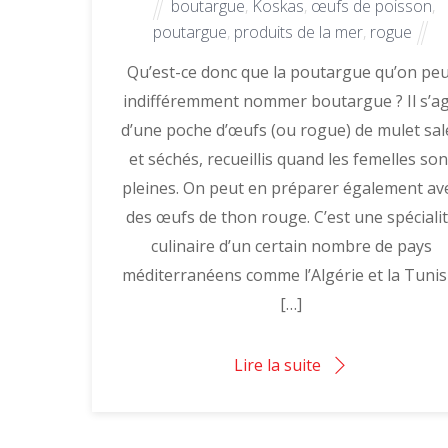
boutargue
,
Koskas
,
œufs de poisson
,
poutargue
,
produits de la mer
,
rogue
Qu’est-ce donc que la poutargue qu’on peu
indifféremment nommer boutargue ? Il s’ag
d’une poche d’œufs (ou rogue) de mulet sal
et séchés, recueillis quand les femelles son
pleines. On peut en préparer également av
des œufs de thon rouge. C’est une spéciali
culinaire d’un certain nombre de pays
méditerranéens comme l’Algérie et la Tunis
[…]
Lire la suite