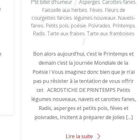
P'tit billet d'humeur
Asperges
,
Carottes-fanes
,
n
Faisselle aux herbes
,
Fèves
,
Fleurs de
courgettes farcies
,
légumes nouveaux
,
Navets-
fanes
,
Petits pois
,
poésie
,
Poivrades
,
Printemps
,
Radis
,
Tarte aux fraises
,
Tarte aux framboises
e
e
Bon alors aujourd’hui, c’est le Printemps et
demain c’est la Journée Mondiale de la
s
Poésie ! Vous imaginez donc bien que je n’ai
pas pu résister à la tentation de vous offrir
cet ACROSTICHE DE PRINTEMPS Petits
légumes nouveaux, navets et carottes fanes,
Radis, asperges et petits pois, fèves et
poivrades, Incitent à préparer de jolies […]
Lire la suite