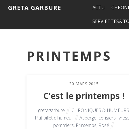
GRETA GARBURE
ACTU
CHRONI
SERVIETTES & 
PRINTEMPS
20
MARS
2015
C’est le printemps !
gretagarbure
CHRONIQUES & HUMEURS
P'tit billet d'humeur
Asperge
,
cerisiers
,
ivres
pommiers
,
Printemps
,
Rosé